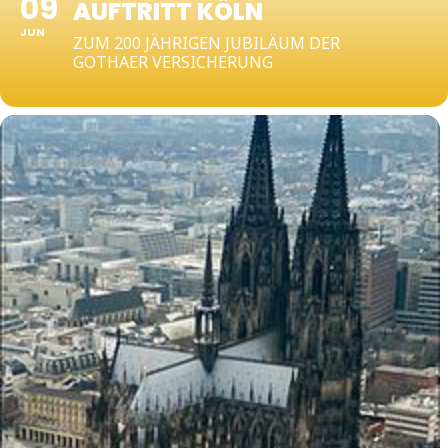
09
AUFTRITT KÖLN
JUN
ZUM 200 JÄHRIGEN JUBILÄUM DER
GOTHAER VERSICHERUNG